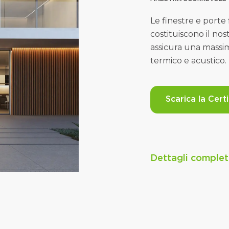
Le finestre e porte 
costituiscono il no
assicura una
massim
termico e acustico.
Scarica la Cert
Dettagli completi