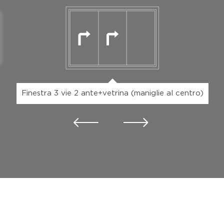
Finestra 3 vie 2 ante+vetrina (maniglie al centro)