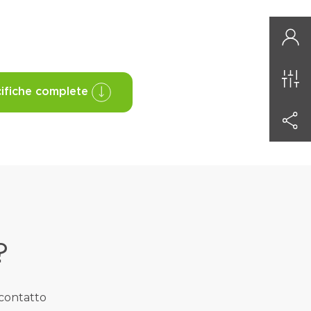
ifiche complete
?
 contatto