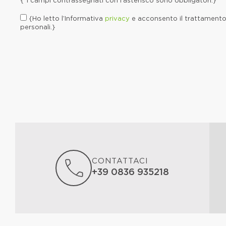
{*I campi contrassegnati con l'asterisco sono obbligatori.}
{Ho letto l’Informativa
privacy
e acconsento il trattamento 
personali.}
CONTATTACI
+39 0836 935218